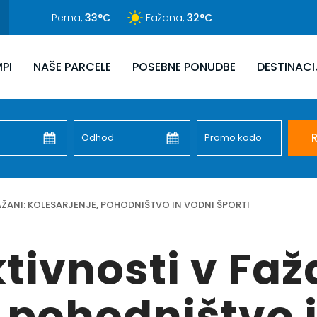
Perna,
33°C
Fažana,
32°C
PI
NAŠE PARCELE
POSEBNE PONUDBE
DESTINACI
R
FAŽANI: KOLESARJENJE, POHODNIŠTVO IN VODNI ŠPORTI
ktivnosti v Faž
, pohodništvo 