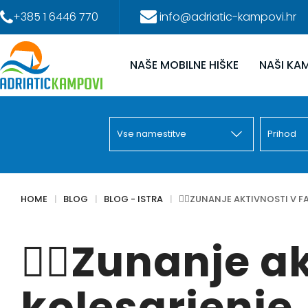
+385 1 6446 770
info@adriatic-kampovi.hr
NAŠE MOBILNE HIŠKE
NAŠI KAM
HOME
BLOG
BLOG - ISTRA
🚴‍♀️ZUNANJE AKTIVNOSTI V 
🚴‍♀️Zunanje a
kolesarjenje