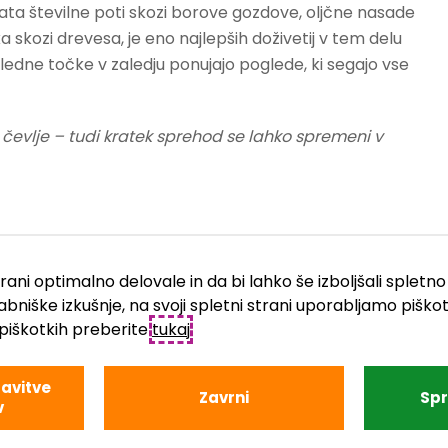
nujata številne poti skozi borove gozdove, oljčne nasade
 skozi drevesa, je eno najlepših doživetij v tem delu
azgledne točke v zaledju ponujajo poglede, ki segajo vse
 čevlje – tudi kratek sprehod se lahko spremeni v
trani optimalno delovale in da bi lahko še izboljšali spl
abniške izkušnje, na svoji spletni strani uporabljamo piškot
piškotkih preberite
tukaj
.
tapljanje in snorklanje razkrivata barvit podvodni svet z
SUP odlična za raziskovanje mirnih zalivov in obale z
avitve
šnjo, lokalni klubi ponujajo jadranje in deskanje na vodi.
Zavrni
Sp
v
 pozno popoldne, ko je morje mirno, nebo pa zlato