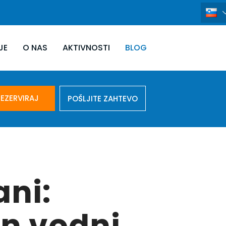
JE
O NAS
AKTIVNOSTI
BLOG
EZERVIRAJ
POŠLJITE ZAHTEVO
ani:
in vodni