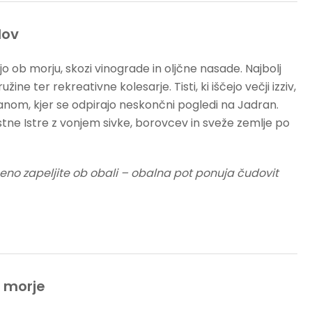
dov
jo ob morju, skozi vinograde in oljčne nasade. Najbolj
ine ter rekreativne kolesarje. Tisti, ki iščejo večji izziv,
anom, kjer se odpirajo neskončni pogledi na Jadran.
ristne Istre z vonjem sivke, borovcev in sveže zemlje po
čeno zapeljite ob obali – obalna pot ponuja čudovit
 morje