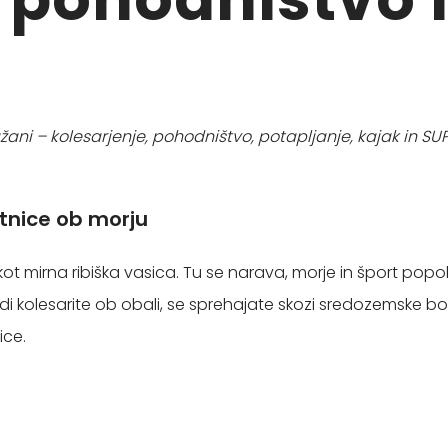
ažani – kolesarjenje, pohodništvo, potapljanje, kajak in SU
tnice ob morju
eč kot mirna ribiška vasica. Tu se narava, morje in šport pop
adi kolesarite ob obali, se sprehajate skozi sredozemske bo
ice.