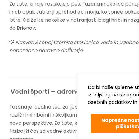
Za tiste, ki raje raziskujejo peš, Fažana in okolica po
in ob obali. Jutranji sprehod ob morju, ko sonce pokuka
Istre. Če želite nekoliko v notranjost, blagi hribi in r
do Brionov.
💡
Nasvet: S seboj vzemite steklenico vode in udobne
nepozabno naravno doživetje.
Da bi naše spletne s
Vodni športi – adrenalin in mir na vodi
izboljšanja vaše upor
osebnih podatkov in 
Fažana je idealna tudi za ljubitelje vodnih športov. Po
različnimi ribami in školjkami, medtem ko sta kajak in 
Napredne nast
nove perspektive. Za tiste, ki iščejo bolj dinamično izku
piškotko
Najboljši čas za vodne aktivnosti je zgodaj zjutraj ali