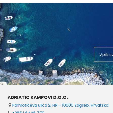
ADRIATIC KAMPOVI D.O.O.
Palmotićeva ulica 2, HR – 10000 Zagreb, Hrvatska