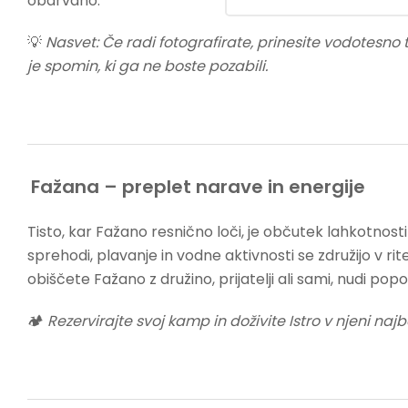
obarvano.
💡
Nasvet: Če radi fotografirate, prinesite vodotesn
je spomin, ki ga ne boste pozabili.
Fažana – preplet narave in energije
Tisto, kar Fažano resnično loči, je občutek lahkotnosti
sprehodi, plavanje in vodne aktivnosti se združijo v rit
obiščete Fažano z družino, prijatelji ali sami, nudi pop
🏕️
Rezervirajte svoj kamp in doživite Istro v njeni najb