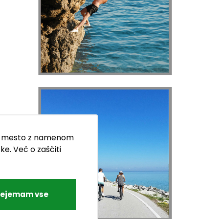
etno mesto z namenom
ke. Več o zaščiti
rejemam vse