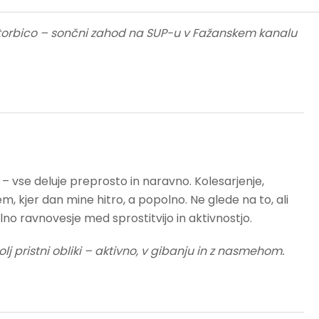
o torbico – sončni zahod na SUP-u v Fažanskem kanalu
 – vse deluje preprosto in naravno. Kolesarjenje,
em, kjer dan mine hitro, a popolno. Ne glede na to, ali
olno ravnovesje med sprostitvijo in aktivnostjo.
olj pristni obliki – aktivno, v gibanju in z nasmehom.