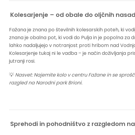
Kolesarjenje – od obale do oljčnih nasa
Fažana je znana po številnih kolesarskih poteh, ki vodi
znana je obalna pot, ki vodi do Pulja in je popolna za druž
lahko nadaljujejo v notranjost proti hribom nad Vodnj
Kolesarjenje tukaj ni le vadba – je način doživljanja p
jutranji rosi.
💡
Nasvet: Najemite kolo v centru Fažane in se sproš
razgled na Narodni park Brioni.
Sprehodi in pohodništvo z razgledom na