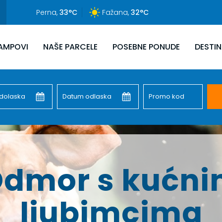
Perna,
33°C
Fažana,
32°C
KAMPOVI
NAŠE PARCELE
POSEBNE PONUDE
DESTIN
ITE UZBUDLJI
DESTINACIJU