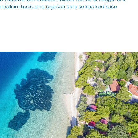
obilnim kućicama osjećati ćete se kao kod kuće.