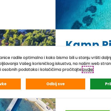
Kamp P
nice radile optimalno i kako bismo bili u stanju vršiti dalj
Doživite sunčanu Istr
oljšavanja Vašeg korisničkog iskustva, na našim web stra
iti osobnih podataka i kolačićima pročitajte
ovdje
.
Kamp Pineta smješten je
šume, nasuprot otočju Br
vke
Odbij sve
Pr
Idealan je za odličan ob