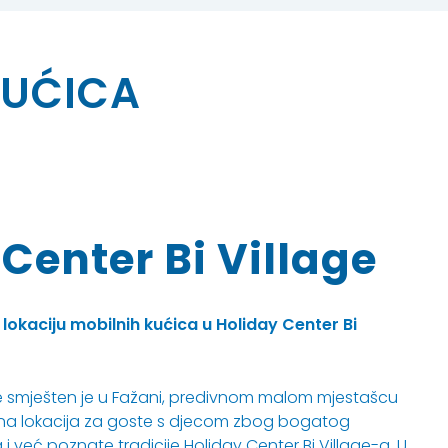
KUĆICA
Center Bi Village
 lokaciju mobilnih kućica u Holiday Center Bi
ge smješten je u Fažani, predivnom malom mjestašcu
miljena lokacija za goste s djecom zbog bogatog
 već poznate tradicije Holiday Center Bi Village-a. U