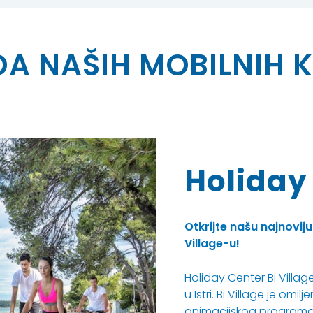
A NAŠIH MOBILNIH 
Holiday 
Otkrijte našu najnoviju
Village-u!
Holiday Center Bi Villa
u Istri. Bi Village je o
animacijskog programa i