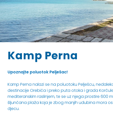
Kamp Perna
Upoznajte poluotok Pelješac!
Kamp Perna nalazi se na poluotoku Pelješcu, nedaleko 
destinacije Orebića i preko puta otoka i grada Korčul
mediteranskim raslinjem, te se uz njega prostire 600
šljunčana plaža koja je zbog manjih udubina mora 
djecu.