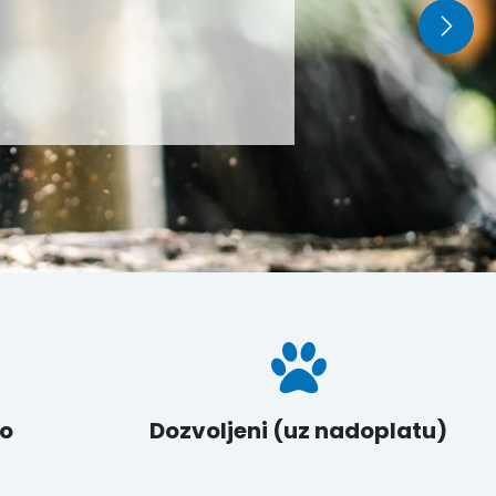
ku Pelješcu!
no
Dozvoljeni (uz nadoplatu)