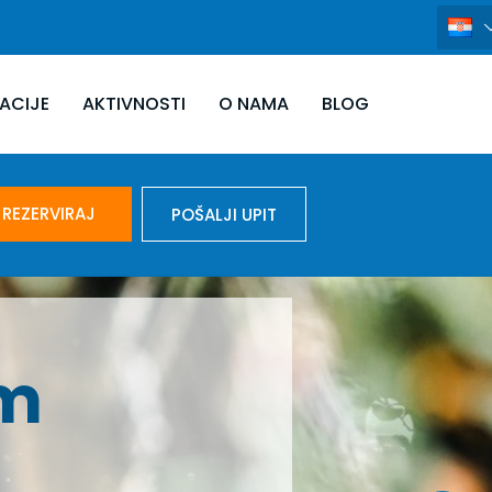
ACIJE
AKTIVNOSTI
O NAMA
BLOG
REZERVIRAJ
POŠALJI UPIT
VU SURF