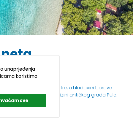
ineta
nja unaprjeđenja
u u našem kampu Pineta!
nicama koristimo
 na jugozapadnoj obali Istre, u hladovini borove
ijunskog arhipelaga i u blizini antičkog grada Pule.
ihvaćam sve
iteljski odmor.