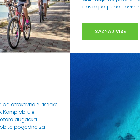
našim potpuno novim m
SAZNAJ VIŠE
od atraktivne turističke
e. Kamp obiluje
 metara dugačka
osobito pogodna za