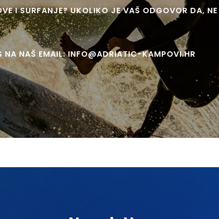
OVE I SURFANJE? UKOLIKO JE VAŠ ODGOVOR DA, NE
 NA NAŠ EMAIL: INFO@ADRIATIC-KAMPOVI.HR