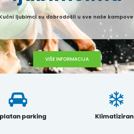
amp Pernu i doživite adrenalisnki odmor na poluoto
SAZNAJ VIŠE
platan parking
Klimatizira