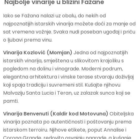
Najbolje vinarije u blizini Fažane
Iako se Fažana nalazi uz obalu, do nekih od
najpoznatijih istarskih vinarija možete doći za manje od
sat vremena vožnje. Svaka nudi poseban ugođaj i priču
o ljubavi prema vinu.
Vinarija Kozlović (Momjan)
Jedna od najpoznatijih
istarskih vinarija, smještena u slikovitom krajoliku s
pogledom na dolinu i vinograde. Moderni podrum,
elegantna arhitektura i vinske terase stvaraju doživljaj
koji spaja tradiciju i suvremeni stil. Kušajte njihovu
Malvaziju Santa Lucia i Teran, uz zalazak sunca koji se
pamti.
Vinarija Benvenuti (Kaldir kod Motovuna)
Obiteljska
vinarija poznata po autentičnosti i poštovanju prema
istarskom terroiru. Njihove etikete, poput Annalise i
Corona Grande, redovito osvajaju nagrade, a kušanje