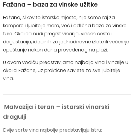
Fažana – baza za vinske užitke
POŠALJI UPIT
Fažana, slikovito istarsko mjesto, nije samo raj za
kampere i ljubitelje mora, već i odlična baza za vinske
ture. Okolica nudi pregršt vinarija, vinskih cesta i
degustacija, idealnih za jednodnevne izlete ili večernje
opuštanje nakon dana provedenog na plaži.
U ovom vodiču predstavljamo najbolja vina i vinarije u
okolici Fažane, uz praktične savjete za sve ljubitelje
vina.
Malvazija i teran – istarski vinarski
dragulji
Dvije sorte vina najbolje predstavljaju Istru: