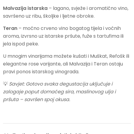
Malvazija istarska
– lagano, svježe i aromatično vino,
savršeno uz ribu, školjke i ljetne obroke.
Teran
– moćno crveno vino bogatog tijela i voćnih
aroma, izvrsno uz istarske pršute, fuže s tartufima ili
jela ispod peke.
U mnogim vinarijama možete kušati i Muškat, Refošk ili
elegantne rose varijante, ali Malvazija i Teran ostaju
pravi ponos istarskog vinograda.
💡
Savjet: Gotovo svaka degustacija uključuje i
zalogaje poput domaćeg sira, maslinovog ulja i
pršuta – savršen spoj okusa.