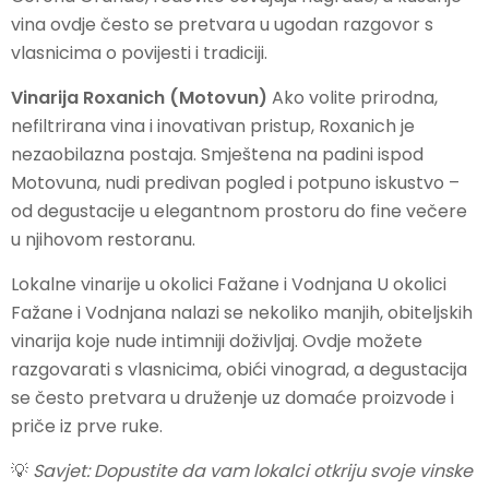
vina ovdje često se pretvara u ugodan razgovor s
vlasnicima o povijesti i tradiciji.
Vinarija Roxanich (Motovun)
Ako volite prirodna,
nefiltrirana vina i inovativan pristup, Roxanich je
nezaobilazna postaja. Smještena na padini ispod
Motovuna, nudi predivan pogled i potpuno iskustvo –
od degustacije u elegantnom prostoru do fine večere
u njihovom restoranu.
Lokalne vinarije u okolici Fažane i Vodnjana U okolici
Fažane i Vodnjana nalazi se nekoliko manjih, obiteljskih
vinarija koje nude intimniji doživljaj. Ovdje možete
razgovarati s vlasnicima, obići vinograd, a degustacija
se često pretvara u druženje uz domaće proizvode i
priče iz prve ruke.
💡
Savjet: Dopustite da vam lokalci otkriju svoje vinske