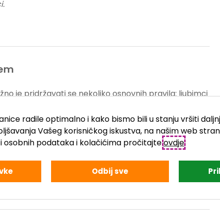
i.
cem
o je pridržavati se nekoliko osnovnih pravila: ljubimci
u zajedničkim prostorima te ne smiju ulaziti u sanitarne
 kamp ostane ugodno mjesto za sve – i dvonožne i
nice radile optimalno i kako bismo bili u stanju vršiti dalj
oljšavanja Vašeg korisničkog iskustva, na našim web stra
iti osobnih podataka i kolačićima pročitajte
ovdje
.
a svog ljubimca – to pokazuje poštovanje prema drugim
vke
Odbij sve
Pr