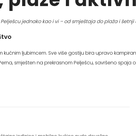
 Pelješcu jednako kao i vi – od smještaja do plaža i šetnji
štvo
im kućnim ljubimcem. Sve više gostiju bira upravo kampiranje
erna, smješten na prekrasnom Pelješcu, savršeno spaja op