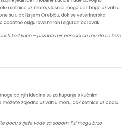
štajne jedinice i mobilne kućice nude dovoljno
le i šetnice uz more, vlasnici mogu bez brige uživati u
ne su u obližnjem Orebiću, dok se veterinarska
to dodatno osigurava miran i siguran boravak.
c koristi kod kuće – poznati mir pomoći će mu da se brže
noge od njih idealne su za kupanje s kućnim
je možete zajedno uživati u moru, dok šetnice uz obalu
majte bocu svježe vode sa sobom. Psi mogu brzo