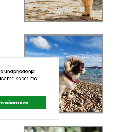
nja unaprjeđenja
nicama koristimo
ihvaćam sve