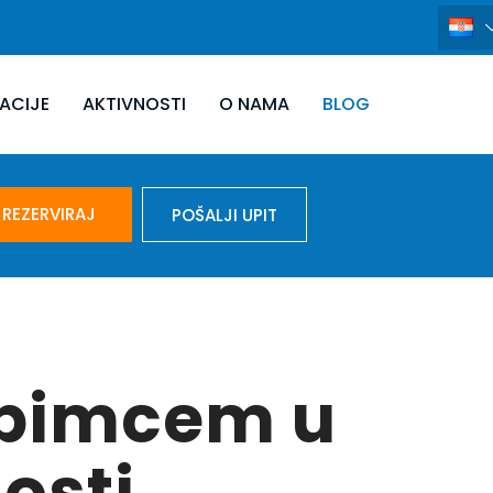
ACIJE
AKTIVNOSTI
O NAMA
BLOG
REZERVIRAJ
POŠALJI UPIT
ubimcem u
nosti