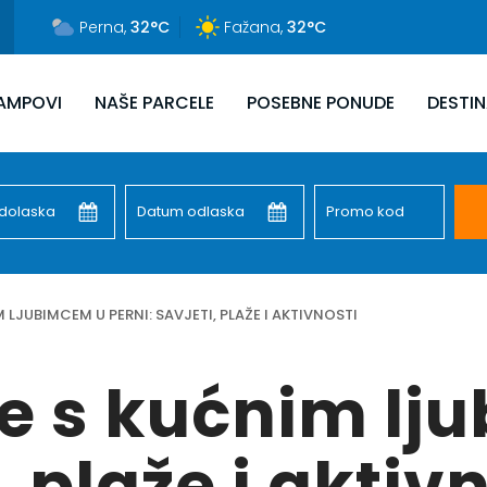
Perna,
32°C
Fažana,
32°C
KAMPOVI
NAŠE PARCELE
POSEBNE PONUDE
DESTIN
 LJUBIMCEM U PERNI: SAVJETI, PLAŽE I AKTIVNOSTI
e s kućnim lj
, plaže i aktiv