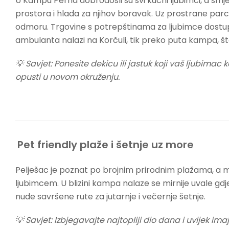
U Kampu Perna dobrodošli su svi kućni ljubimci, a smje
prostora i hlada za njihov boravak. Uz prostrane parce
odmoru. Trgovine s potrepštinama za ljubimce dostup
ambulanta nalazi na Korčuli, tik preko puta kampa, š
💡 Savjet: Ponesite dekicu ili jastuk koji vaš ljubima
opusti u novom okruženju.
Pet friendly plaže i šetnje uz more
Pelješac je poznat po brojnim prirodnim plažama, a m
ljubimcem. U blizini kampa nalaze se mirnije uvale gd
nude savršene rute za jutarnje i večernje šetnje.
💡 Savjet: Izbjegavajte najtopliji dio dana i uvijek i