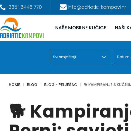
+385 1 6446 770
info@adriatic-kampovi.hr
NAŠE MOBILNE KUĆICE
NAŠI 
HOME
BLOG
BLOG - PELJEŠAC
🐕 KAMPIRANJE S KUĆNIM
🐕 Kampiranj
Perni: savjeti