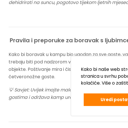
dehidrirati na suncu, pogotovo tijekom ljetnih mjesec
Pravila i preporuke za boravak s ljubim
Kako bi boravak u kampu bio ugodan za sve goste, važn
trebaju biti pod nadzorom vlasnika, koristiti povodac 
objekte. Poštivanje mira i čistoće doprinosi tome da
Kako bi naše web stra
stranica u svrhu pob
četveronožne goste.
kolačiće. Više o zašt
💡 Savjet: Uvijek imajte male vrećice za čišćenje iz
gostima i održava kamp urednim.
Uredi posta