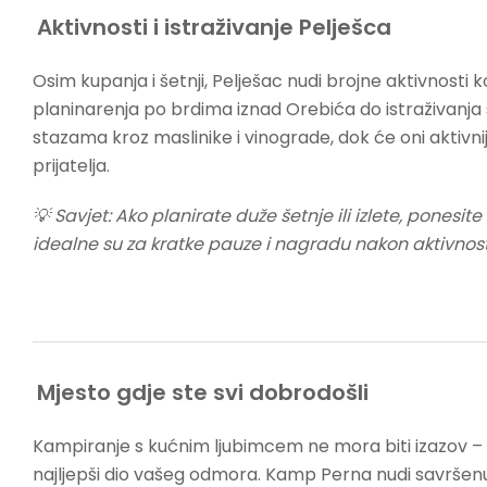
Aktivnosti i istraživanje Pelješca
Osim kupanja i šetnji, Pelješac nudi brojne aktivnosti 
planinarenja po brdima iznad Orebića do istraživanja sk
stazama kroz maslinike i vinograde, dok će oni aktivnij
prijatelja.
💡 Savjet: Ako planirate duže šetnje ili izlete, ponesite
idealne su za kratke pauze i nagradu nakon aktivnost
Mjesto gdje ste svi dobrodošli
Kampiranje s kućnim ljubimcem ne mora biti izazov –
najljepši dio vašeg odmora. Kamp Perna nudi savršenu