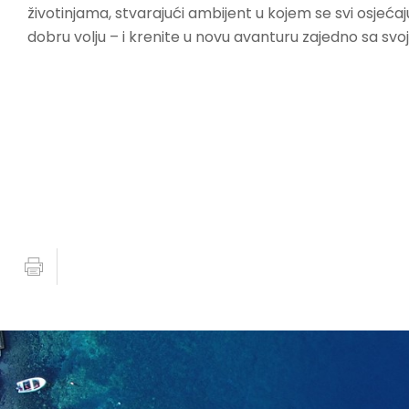
životinjama, stvarajući ambijent u kojem se svi osjeća
dobru volju – i krenite u novu avanturu zajedno sa sv