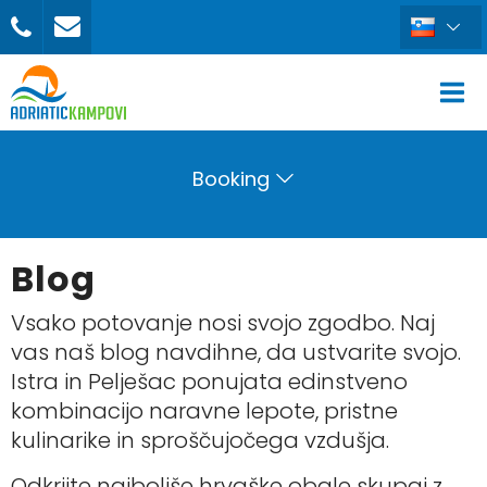
Booking
Blog
Vsako potovanje nosi svojo zgodbo. Naj
vas naš blog navdihne, da ustvarite svojo.
Istra in Pelješac ponujata edinstveno
kombinacijo naravne lepote, pristne
kulinarike in sproščujočega vzdušja.
Odkrijte najboljše hrvaške obale skupaj z
REZERVIRAJ