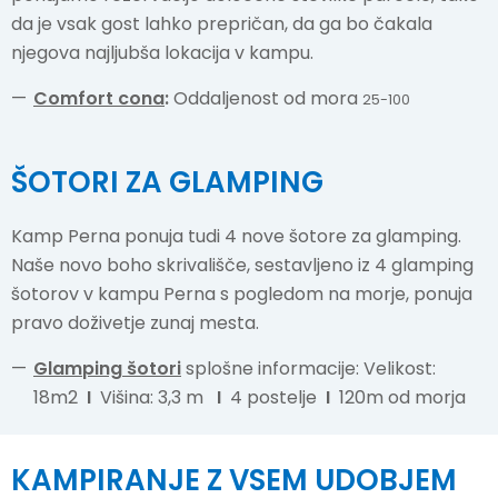
da je vsak gost lahko prepričan, da ga bo čakala
njegova najljubša lokacija v kampu.
Comfort cona
:
Oddaljenost od mora
25-100
ŠOTORI ZA GLAMPING
Kamp Perna ponuja tudi 4 nove šotore za glamping.
Naše novo boho skrivališče, sestavljeno iz 4 glamping
šotorov v kampu Perna s pogledom na morje, ponuja
pravo doživetje zunaj mesta.
Glamping šotori
splošne informacije: Velikost:
18m2
I
Višina: 3,3 m
I
4 postelje
I
120m od morja
KAMPIRANJE Z VSEM UDOBJEM