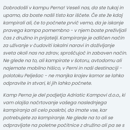
Dobrodošli v kampu Perna! Veseli nas, da ste tukaj in
upamo, da boste našli tisto kar iščete. Če ste že kdaj
kampirali ali, če to počnete prvič vemo, da je iskanje
pravega kampa pomembno - v njem boste preživljali
čas z družino in prijatelji. Kampiranje je odličen način
za uživanje v čudoviti lokalni naravi in doživljanje
sveta okoli nas na zdrav, sproščujoč in zabaven način.
Ne glede na to, ali kampirate v šotoru, avtodomu ali
najemate mobilno hišico, v Perni in naši destinaciji -
polotoku Pelješac - ne manjka krajev kamor se lahko
odpravite in stvari, ki jih lahko počnete.
Kamp Perna je del podjetja Adriatic Kampovi d.o.o., ki
vam olajša načrtovanje vašega naslednjega
kampiranja ali celo poskrbi, da imate vse, kar
potrebujete za kampiranje. Ne glede na to ali se
odpravljate na poletne počitnice z družino ali pa se s