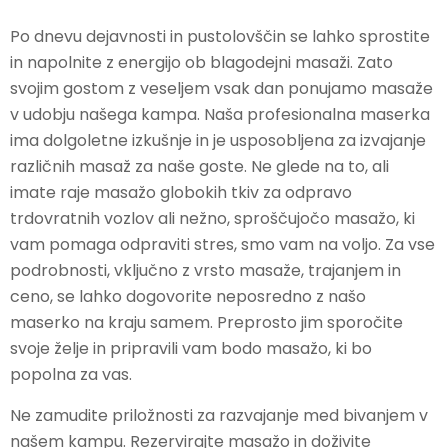
Po dnevu dejavnosti in pustolovščin se lahko sprostite
in napolnite z energijo ob blagodejni masaži. Zato
svojim gostom z veseljem vsak dan ponujamo masaže
v udobju našega kampa. Naša profesionalna maserka
ima dolgoletne izkušnje in je usposobljena za izvajanje
različnih masaž za naše goste. Ne glede na to, ali
imate raje masažo globokih tkiv za odpravo
trdovratnih vozlov ali nežno, sproščujočo masažo, ki
vam pomaga odpraviti stres, smo vam na voljo. Za vse
podrobnosti, vključno z vrsto masaže, trajanjem in
ceno, se lahko dogovorite neposredno z našo
maserko na kraju samem. Preprosto jim sporočite
svoje želje in pripravili vam bodo masažo, ki bo
popolna za vas.
Ne zamudite priložnosti za razvajanje med bivanjem v
našem kampu. Rezervirajte masažo in doživite