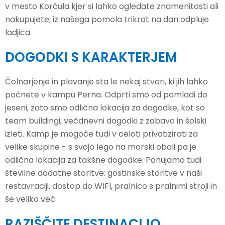
v mesto Korčula kjer si lahko ogledate znamenitosti ali
nakupujete, iz našega pomola trikrat na dan odpluje
ladjica.
DOGODKI S KARAKTERJEM
Čolnarjenje in plavanje sta le nekaj stvari, ki jih lahko
počnete v kampu Perna. Odprti smo od pomladi do
jeseni, zato smo odlična lokacija za dogodke, kot so
team buildingi, večdnevni dogodki z zabavo in šolski
izleti. Kamp je mogoče tudi v celoti privatizirati za
velike skupine - s svojo lego na morski obali pa je
odlična lokacija za takšne dogodke. Ponujamo tudi
številne dodatne storitve: gostinske storitve v naši
restavraciji, dostop do WIFI, pralnico s pralnimi stroji in
še veliko več
RAZIŠČITE DESTINACIJO