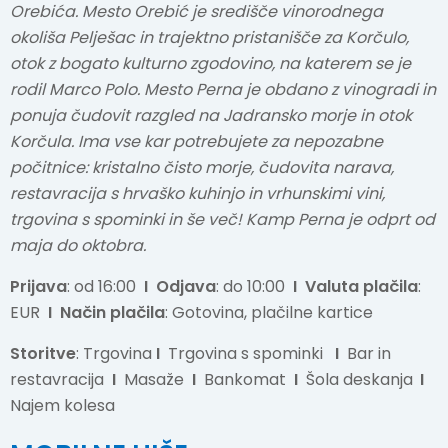
Orebića. Mesto Orebić je središče vinorodnega
okoliša Pelješac in trajektno pristanišče za Korčulo,
otok z bogato kulturno zgodovino, na katerem se je
rodil Marco Polo. Mesto Perna je obdano z vinogradi in
ponuja čudovit razgled na Jadransko morje in otok
Korčula. Ima vse kar potrebujete za nepozabne
počitnice: kristalno čisto morje, čudovita narava,
restavracija s hrvaško kuhinjo in vrhunskimi vini,
trgovina s spominki in še več! Kamp Perna je odprt od
maja do oktobra.
Prijava
: od 16:00
I
Odjava
: do 10:00
I
Valuta plačila
:
EUR
I
Način plačila
: Gotovina, plačilne kartice
Storitve
: Trgovina
I
Trgovina s spominki
I
Bar in
restavracija
I
Masaže
I
Bankomat
I
Šola deskanja
I
Najem kolesa