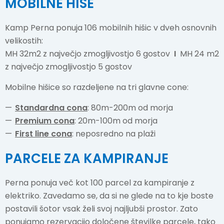
MOBILNE HIŠE
Kamp Perna ponuja 106 mobilnih hišic v dveh osnovnih
velikostih:
MH 32m2 z največjo zmogljivostjo 6 gostov
I
MH 24 m2
z največjo zmogljivostjo 5 gostov
Mobilne hišice so razdeljene na tri glavne cone:
Standardna cona
: 80m-200m od morja
Premium cona
: 20m-100m od morja
First line cona
: neposredno na plaži
PARCELE ZA KAMPIRANJE
Perna ponuja več kot 100 parcel za kampiranje z
elektriko. Zavedamo se, da si ne glede na to kje boste
postavili šotor vsak želi svoj najljubši prostor. Zato
ponujamo rezervacijo določene številke parcele, tako