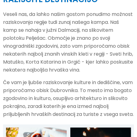
Veseli nas, da lahko našim gostom ponudimo možnost
raziskovanja regije tudi zunaj našega kampa. Naš
kamp se nahaja v južni Dalmaciji, na slikovitem
polotoku Pelješac. Območje je znano po svoji
vinogradniški zgodovini, zato vam priporočamo obisk
nekaterih najbolj znanih vinskih kleti v regiji - Sveti hrib,
Matuško, Korta Katarina in Grgić - kjer lahko poskusite
nekatera najboljša hrvaška vina.
Če vam je ljubše raziskovanje kulture in dediščine, vam
priporočamo obisk Dubrovnika. To mesto ima bogato
zgodovino in kulturo, osupljivo arhitekturo in slikovito
pokrajino, zaradi katerih je ena izmed najbolj
priljubljenih hrvaških destinacij za turiste z vsega sveta.