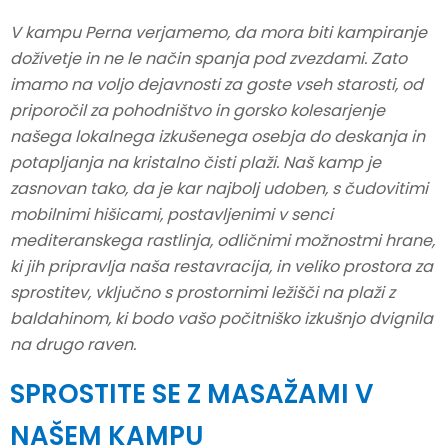
V kampu Perna verjamemo, da mora biti kampiranje
doživetje in ne le način spanja pod zvezdami. Zato
imamo na voljo dejavnosti za goste vseh starosti, od
priporočil za pohodništvo in gorsko kolesarjenje
našega lokalnega izkušenega osebja do deskanja in
potapljanja na kristalno čisti plaži. Naš kamp je
zasnovan tako, da je kar najbolj udoben, s čudovitimi
mobilnimi hišicami, postavljenimi v senci
mediteranskega rastlinja, odličnimi možnostmi hrane,
ki jih pripravlja naša restavracija, in veliko prostora za
sprostitev, vključno s prostornimi ležišči na plaži z
baldahinom, ki bodo vašo počitniško izkušnjo dvignila
na drugo raven.
SPROSTITE SE Z MASAŽAMI V
NAŠEM KAMPU