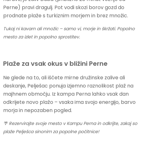
Perne) pravi dragulj. Pot vodi skozi borov gozd do
prodnate plaže s turkiznim morjem in brez množic.
Tukaj ni kavarn ali množic – samo vi, morje in škržati. Popolno
mesto za izlet in popolno sprostitev.
Plaže za vsak okus v bližini Perne
Ne glede na to, ali iščete mirne družinske zalive ali
deskanje, Pelješac ponuja izjemno raznolikost plaž na
majhnem območju. Iz kampa Perna lahko vsak dan
odkrijete novo plažo – vsaka ima svojo energijo, barvo
morja in nepozaben pogled.
🌴 Rezervirajte svoje mesto v Kampu Perna in odkrijte, zakaj so
plaže Pelješca sinonim za popolne počitnice!