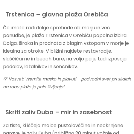
Trstenica – glavna plaža Orebića
Če imate radi dolge sprehode ob morju in več
ponudbe, je plaža Trstenica v Orebiću popolna izbira.
Dolga, široka in prodnata z blagim vstopom v morje je
idealna za otroke. V bližini najdete restavracije,
slaščičarne in beach bare, na voljo pa je tudi izposoja
pedalov, ležalnikov in senčnikov.
💡 Nasvet: Vzemite masko in plavuti – podvodni svet pri skalah
na robu plaže je poln življenja!
Skriti zaliv Duba – mir in zasebnost
Za tiste, ki iščejo malce pustolovščine in neokrnjene
narave, je zaliv Duba (približno 20 minut vožnje od