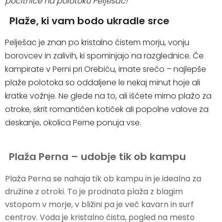
počitnice na polotoku Pelješac!
Plaže, ki vam bodo ukradle srce
POŠLJITE ZAHTEVO
Pelješac je znan po kristalno čistem morju, vonju
borovcev in zalivih, ki spominjajo na razglednice. Če
kampirate v Perni pri Orebiću, imate srečo – najlepše
plaže polotoka so oddaljene le nekaj minut hoje ali
kratke vožnje. Ne glede na to, ali iščete mirno plažo za
otroke, skrit romantičen kotiček ali popolne valove za
deskanje, okolica Perne ponuja vse.
Plaža Perna – udobje tik ob kampu
Plaža Perna se nahaja tik ob kampu in je idealna za
družine z otroki. To je prodnata plaža z blagim
vstopom v morje, v bližini pa je več kavarn in surf
centrov. Voda je kristalno čista, pogled na mesto