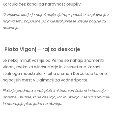
Korčula čez kanal pa naravnost osupljiv.
💡 Nasvet: Morje je najmirnejše zjutraj – popolno za plavanje z
najmlajšimi, popoldne pa maestral prinese ideale pogoje za
deskanje.
Plaža Viganj – raj za deskarje
Le nekaj minut vožnje od Perne se nahaja znameniti
Viganj, meka za windsurferje in kitesurferje. Zaradi
stalnega maestrala, ki piha iz smeri Korčule, je to eno
najboljših mest v Dalmaciji za vodne športe.
Plaža je prodnata, z več plažnimi bari, surf šolami in izposojo
opreme. Družine, ki ne deskajo, lahko uživajo v senci borovcev
in opazujejo pisla jadra na obzorju.