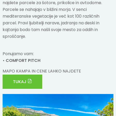
najdete parcele za šotore, prikolice in avtodome.
Parcele se nahajajo v bližini morja. V senci
POŠLJITE ZAHTEVO
mediteranske vegetacije je več kot 100 različnih
parcel. Pravi ljubitelji narave, jadranja na deski in
kajtanja bodo tam našli svoje mesto za oddih in
sproščanje.
Ponujamo vam:
• COMFORT PITCH
MAPO KAMPA IN CENE LAHKO NAJDETE
TUKAJ