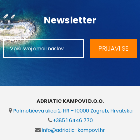
Newsletter
PRIJAVI SE
ADRIATIC KAMPOVI D.O.O.
Palmotićeva ulica 2, HR – 10000 Zagreb, Hrvatska
+385 1 6446 770
info@adriatic-kampovi.hr