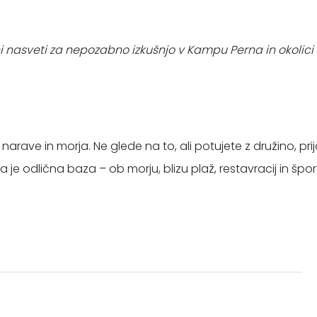
i nasveti za nepozabno izkušnjo v Kampu Perna in okolici
, narave in morja. Ne glede na to, ali potujete z družino, pr
a je odlična baza – ob morju, blizu plaž, restavracij in šp