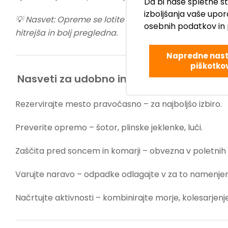
Da bi naše spletne s
izboljšanja vaše upor
💡 Nasvet: Opreme se lotite organizirano – zapakirajt
osebnih podatkov in 
hitrejša in bolj pregledna.
Napredne nast
piškotko
Nasveti za udobno in varno kampiranje
Rezervirajte mesto pravočasno – za najboljšo izbiro.
Preverite opremo – šotor, plinske jeklenke, luči.
Zaščita pred soncem in komarji – obvezna v poletnih
Varujte naravo – odpadke odlagajte v za to namenjen
Načrtujte aktivnosti – kombinirajte morje, kolesarjenj