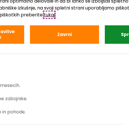
trani optimalno delovale in da bi lahko še izboljšali spl
abniške izkušnje, na svoji spletni strani uporabljamo piškot
e jo v škatle ali vreče. Tako bo postavitev kampa
piškotkih preberite
tukaj
.
avitve
Zavrni
Sp
v
 mesecih.
e zabojnike.
e in pohode.