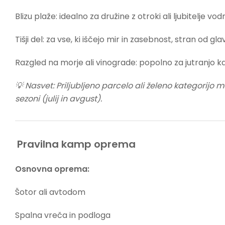
Blizu plaže: idealno za družine z otroki ali ljubitelje vo
Tišji del: za vse, ki iščejo mir in zasebnost, stran od gl
Razgled na morje ali vinograde: popolno za jutranjo 
💡 Nasvet: Priljubljeno parcelo ali želeno kategorijo m
sezoni (julij in avgust).
Pravilna kamp oprema
Osnovna oprema:
Šotor ali avtodom
Spalna vreča in podloga