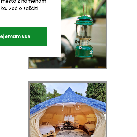
etno mesto z namenom
ke. Več o zaščiti
rejemam vse