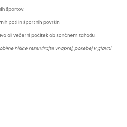
dnih športov.
avnih poti in športnih površin.
kavo ali večerni počitek ob sončnem zahodu.
obilne hišice rezervirajte vnaprej, posebej v glavni