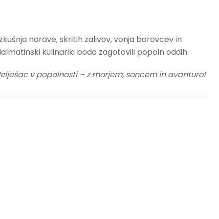
zkušnja narave, skritih zalivov, vonja borovcev in
dalmatinski kulinariki bodo zagotovili popoln oddih.
Pelješac v popolnosti – z morjem, soncem in avanturo!