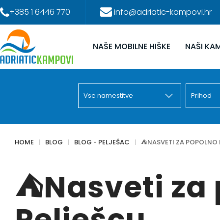
+385 1 6446 770
info@adriatic-kampovi.hr
NAŠE MOBILNE HIŠKE
NAŠI KAM
HOME
BLOG
BLOG - PELJEŠAC
⛺NASVETI ZA POPOLNO 
⛺Nasveti za
Pelješcu