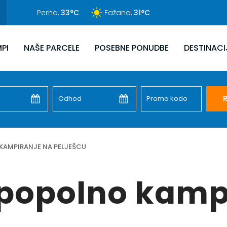
Perna,
33°C
Fažana,
31°C
PI
NAŠE PARCELE
POSEBNE PONUDBE
DESTINACI
R
KAMPIRANJE NA PELJEŠCU
 popolno kamp