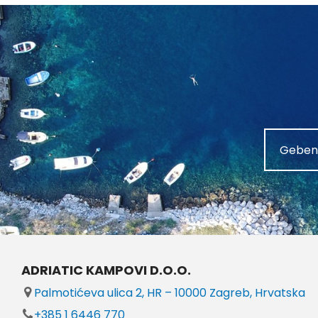
ADRIATIC KAMPOVI D.O.O.
Palmotićeva ulica 2, HR – 10000 Zagreb, Hrvatska
+385 1 6446 770