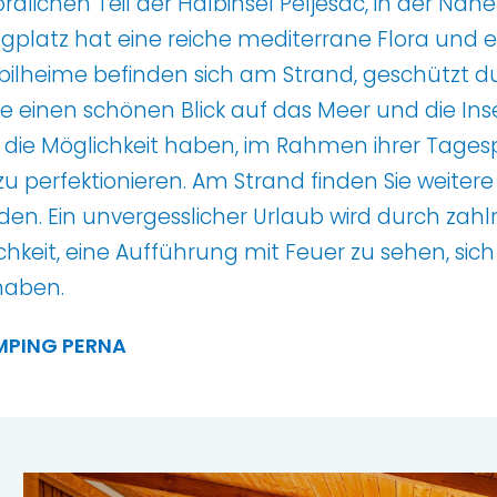
lichen Teil der Halbinsel Pelješac, in der Nähe 
ngplatz hat eine reiche mediterrane Flora und 
Mobilheime befinden sich am Strand, geschützt
einen schönen Blick auf das Meer und die Inse
 die Möglichkeit haben, im Rahmen ihrer Tage
perfektionieren. Am Strand finden Sie weitere E
den. Ein unvergesslicher Urlaub wird durch za
chkeit, eine Aufführung mit Feuer zu sehen, si
haben.
MPING PERNA