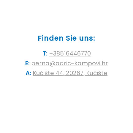
Finden Sie uns:
T:
+38516446770
E:
perna@adric-kampovi.hr
A:
Kučište 44, 20267, Kučište