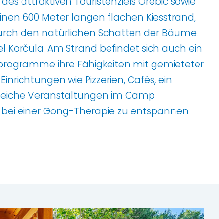
des attraktiven Touristenziels Orebić sowie
einen 600 Meter langen flachen Kiesstrand,
 durch den natürlichen Schatten der Bäume.
l Korčula. Am Strand befindet sich auch ein
sprogramme ihre Fähigkeiten mit gemieteter
inrichtungen wie Pizzerien, Cafés, ein
hlreiche Veranstaltungen im Camp
ch bei einer Gong-Therapie zu entspannen