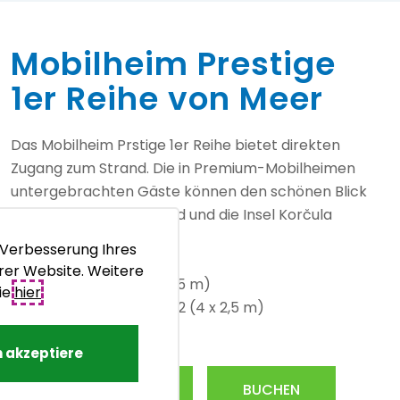
Mobilheim Prestige
1er Reihe von Meer
Das Mobilheim Prstige 1er Reihe bietet direkten
Zugang zum Strand. Die in Premium-Mobilheimen
untergebrachten Gäste können den schönen Blick
auf das Meer, den Strand und die Insel Korčula
genießen.
 Verbesserung Ihres
rer Website. Weitere
-
Fläche MH
: 40m2 (8 x 5 m)
ie
hier
.
-
Fläche Terrasse
: 24m2 (4 x 2,5 m)
-
Kapazitat
: 4 + 2
h akzeptiere
MEHR ERFAHREN
BUCHEN