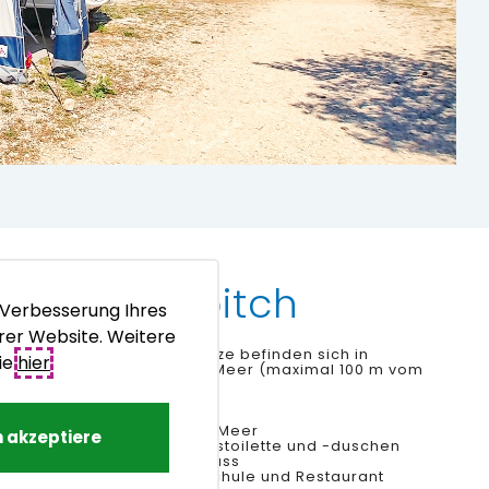
Comfort pitch
 Verbesserung Ihres
rer Website. Weitere
Unsere Comfort-Stellplätze befinden sich in
ie
hier
.
unmittelbarer Nähe zum Meer (maximal 100 m vom
Meer entfernt).
-
Fläche
: 50-100m2
-
Position
: 25-100m vom Meer
h akzeptiere
-
Toilette
: Gemeinschaftstoilette und -duschen
-
Inklusive
: Stromanschluss
-
Vorteile
: Nähe zu Surfschule und Restaurant