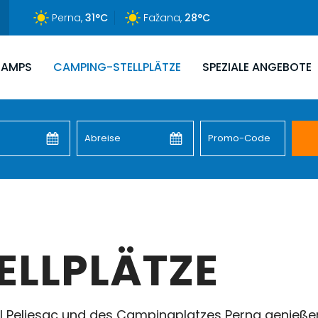
Perna,
31°C
Fažana,
28°C
CAMPS
CAMPING-STELLPLÄTZE
SPEZIALE ANGEBOTE
ELLPLÄTZE
el Peljesac und des Campingplatzes Perna genieße