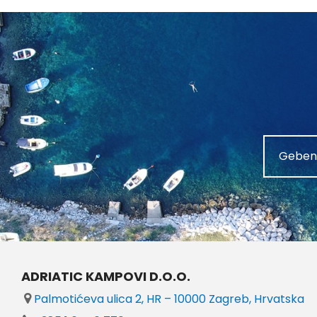
ADRIATIC KAMPOVI D.O.O.
Palmotićeva ulica 2, HR – 10000 Zagreb, Hrvatska