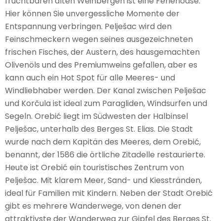
fruchtbaren alten Weinbergen ist eine Ferienoase.
Hier können Sie unvergessliche Momente der
Entspannung verbringen. Pelješac wird den
ANFRAGE SENDEN
Feinschmeckern wegen seines ausgezeichneten
frischen Fisches, der Austern, des hausgemachten
Olivenöls und des Premiumweins gefallen, aber es
kann auch ein Hot Spot für alle Meeres- und
Windliebhaber werden. Der Kanal zwischen Pelješac
und Korčula ist ideal zum Paragliden, Windsurfen und
Segeln. Orebić liegt im Südwesten der Halbinsel
Pelješac, unterhalb des Berges St. Elias. Die Stadt
wurde nach dem Kapitän des Meeres, dem Orebić,
benannt, der 1586 die örtliche Zitadelle restaurierte.
Heute ist Orebić ein touristisches Zentrum von
Pelješac. Mit klarem Meer, Sand- und Kiesstränden,
ideal für Familien mit Kindern. Neben der Stadt Orebić
gibt es mehrere Wanderwege, von denen der
attraktivste der Wanderweg zur Gipfel des Berges St.