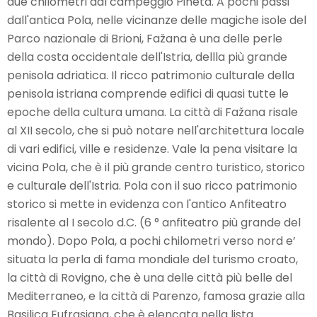
due chilometri dal campeggio Pineta. A pochi passi
dall'antica Pola, nelle vicinanze delle magiche isole del
Parco nazionale di Brioni, Fažana è una delle perle
INVIA RICHIESTA
della costa occidentale dell'Istria, dellla più grande
penisola adriatica. Il ricco patrimonio culturale della
penisola istriana comprende edifici di quasi tutte le
epoche della cultura umana. La città di Fažana risale
al XII secolo, che si può notare nell'architettura locale
di vari edifici, ville e residenze. Vale la pena visitare la
vicina Pola, che è il più grande centro turistico, storico
e culturale dell'Istria. Pola con il suo ricco patrimonio
storico si mette in evidenza con l'antico Anfiteatro
risalente al I secolo d.C. (6 ° anfiteatro più grande del
mondo). Dopo Pola, a pochi chilometri verso nord e’
situata la perla di fama mondiale del turismo croato,
la città di Rovigno, che è una delle città più belle del
Mediterraneo, e la città di Parenzo, famosa grazie alla
Basilica Eufrasiana, che è elencata nella lista