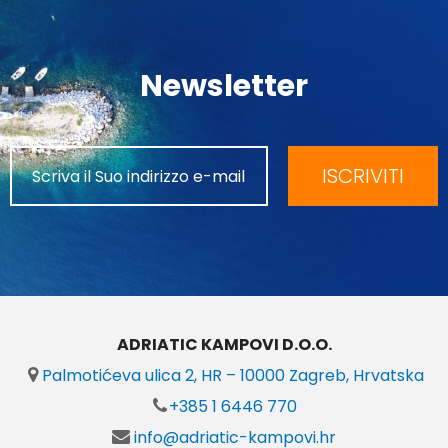
Newsletter
ISCRIVITI
ADRIATIC KAMPOVI D.O.O.
Palmotićeva ulica 2, HR – 10000 Zagreb, Hrvatska
+385 1 6446 770
info@adriatic-kampovi.hr