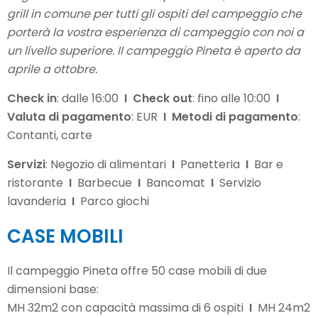
grill in comune per tutti gli ospiti del campeggio che
porterà la vostra esperienza di campeggio con noi a
un livello superiore. Il campeggio Pineta è aperto da
aprile a ottobre.
Check in
: dalle 16:00
I
Check out
: fino alle 10:00
I
Valuta di pagamento
: EUR
I
Metodi di pagamento
:
Contanti, carte
Servizi
: Negozio di alimentari
I
Panetteria
I
Bar e
ristorante
I
Barbecue
I
Bancomat
I
Servizio
lavanderia
I
Parco giochi
CASE MOBILI
Il campeggio Pineta offre 50 case mobili di due
dimensioni base:
MH 32m2 con capacità massima di 6 ospiti
I
MH 24m2